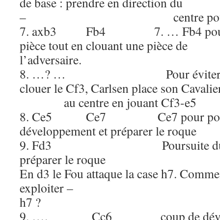
de base : prendre en direction du
– centre pour le re
7. axb3 Fb4 7. … Fb4 pour d
pièce tout en clouant une pièce de
l’adversaire.
8. …? … Pour éviter que 
clouer le Cf3, Carlsen plac
au centre en jouant Cf3-e5
8. Ce5 Ce7 Ce7 pour poursu
développement et préparer le roque
9. Fd3 Poursuite du déve
préparer le roque
En d3 le Fou attaque la case h7. Commen
exploiter – cette attaq
h7 ?
9. …. Cc6 coup de dévelop