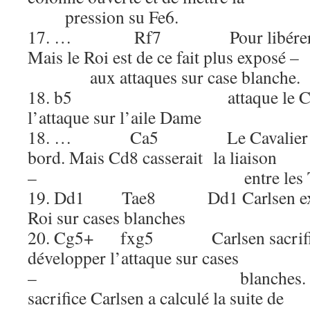
pression su Fe6.
17. … Rf7 Pour libérer Fe6
Mais le Roi est de ce fait
aux attaques sur case blanche.
18. b5 attaque le Cc6 et
l’attaque sur l’aile Dame
18. … Ca5 Le Cavalier se re
bord. Mais Cd8 casserait la liaison
– entre les Tou
19. Dd1 Tae8 Dd1 Carlsen exploit
Roi sur cases blanches
20. Cg5+ fxg5 Carlsen sacrifie s
développer l’attaque sur cases
– blanches. Avant de
sacrifice Carlsen a calculé la suite de