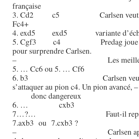
française
3. Cd2 c5 Carlsen veut emp
Fc4+
4. exd5 exd5 variante d’éch
5. Cgf3 c4 Predag joue là un
pour surprendre Carlsen.
– Les meilleurs coups
5. … Cc6 ou 5. … Cf6
6. b3 Carlsen veut imm
s’attaquer au pion c4. Un
donc dangereux
6. … cxb3
7…?… Faut-il reprendre l
7.axb3 ou 7.cxb3 ?
– Carlsen applique le