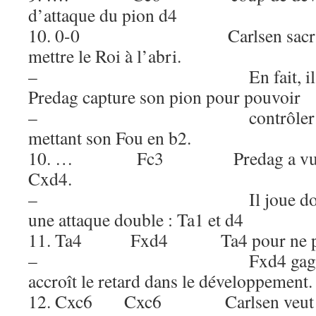
d’attaque du pion d4
10. 0-0 Carlsen sacrifie s
mettre le Roi à l’abri.
– En fait, il souhai
Predag capture son pion pour pouvoir
– contrôler la diagon
mettant son Fou en b2.
10. … Fc3 Predag a vu le piè
Cxd4.
– Il joue donc 10. 
une attaque double : Ta1 et d4
11. Ta4 Fxd4 Ta4 pour ne pas p
– Fxd4 gagne un p
accroît le retard dans le développement.
12. Cxc6 Cxc6 Carlsen veut sup