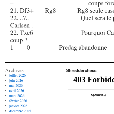
– coups forcés qui va
21. Df3+ Rg8 Rg8 seule case p
22. ..?.. Quel sera le proc
Carlsen .
22. Txe6 Pourquoi Carlsen p
coup ?
1 – 0 Predag abandonne
Archives
Shredderchess
juillet 2026
juin 2026
mai 2026
avril 2026
mars 2026
février 2026
janvier 2026
décembre 2025