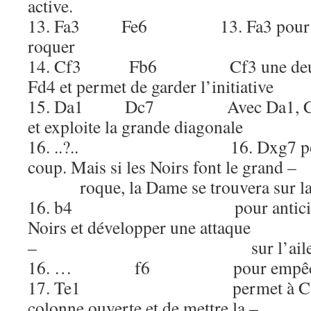
active.
13. Fa3 Fe6 13. Fa3 pour empê
roquer
14. Cf3 Fb6 Cf3 une deuxièm
Fd4 et permet de garder l’initiative
15. Da1 Dc7 Avec Da1, Carlse
et exploite la grande diagonale
16. ..?.. 16. Dxg7 pourrai
coup. Mais si les Noirs f
roque, la Dame se trouvera sur la c
16. b4 pour anticiper le 
Noirs et développer une attaque
– sur l’aile D
16. … f6 pour empêcher 
17. Te1 permet à Carlsen d
colonne ouverte et de