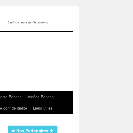
Club d'échecs de Gérardmer
çaise Echecs
Vidéos Echecs
e confidentialité
Liens utiles
★ Nos Partenaires ★