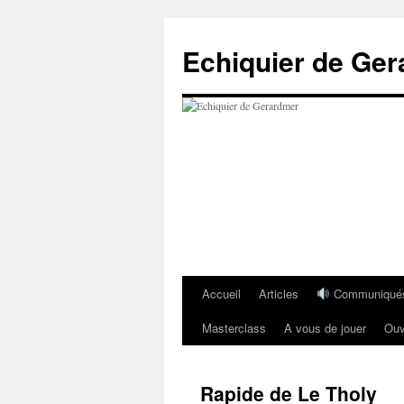
Aller
au
Echiquier de Ge
contenu
Accueil
Articles
Communiqué
Masterclass
A vous de jouer
Ouv
Rapide de Le Tholy