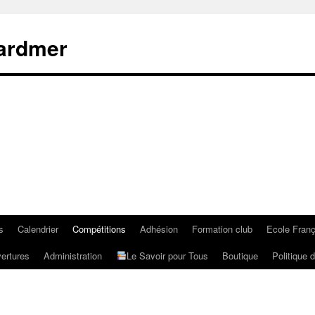
rardmer
s
Calendrier
Compétitions
Adhésion
Formation club
Ecole Fran
ertures
Administration
Le Savoir pour Tous
Boutique
Politique d