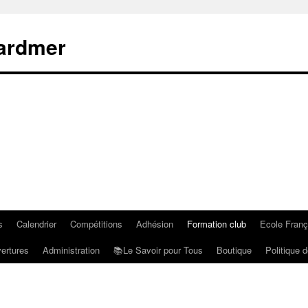
rardmer
s
Calendrier
Compétitions
Adhésion
Formation club
Ecole Fran
ertures
Administration
📚Le Savoir pour Tous
Boutique
Politique d