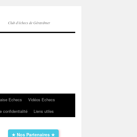
Club d'échecs de Gérardmer
çaise Echecs
Vidéos Echecs
e confidentialité
Liens utiles
★ Nos Partenaires ★