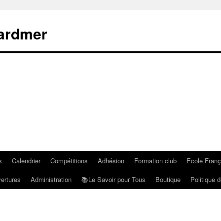
rardmer
s
Calendrier
Compétitions
Adhésion
Formation club
Ecole Fran
ertures
Administration
📚Le Savoir pour Tous
Boutique
Politique d