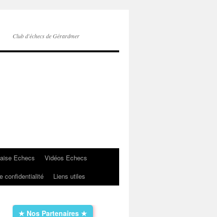
Club d'échecs de Gérardmer
çaise Echecs
Vidéos Echecs
e confidentialité
Liens utiles
★ Nos Partenaires ★