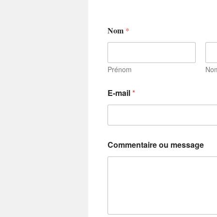
Nom
*
Prénom
No
E-mail
*
E
Commentaire ou message
-
m
a
i
l
N
o
m