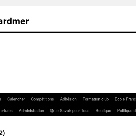
rardmer
s
Calendrier
Compétitions
Adhésion
Formation club
Ecole Fran
ertures
Administration
📚Le Savoir pour Tous
Boutique
Politique d
2)