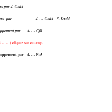
rs par 4. Cxd4
avaliers par 4. … Cxd4 5. Dxd4
eloppement par 4. … Cf6
f3 ……) cliquez sur ce coup.
eloppement par 4. … Fc5