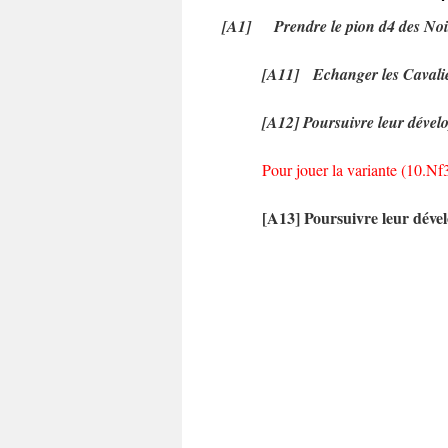
[A1] Prendre le pion d4 des Noi
[A11] Echanger les C
[A12] Poursuivre leur dév
Pour jouer la variante (10.N
[A13] Poursuivre leur dév