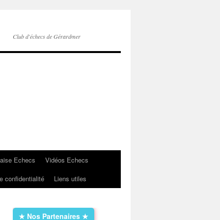
Club d'échecs de Gérardmer
çaise Echecs
Vidéos Echecs
e confidentialité
Liens utiles
★ Nos Partenaires ★