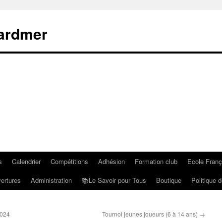
rardmer
s
Calendrier
Compétitions
Adhésion
Formation club
Ecole Fran
ertures
Administration
📚Le Savoir pour Tous
Boutique
Politique d
2024
Tournoi jeunes joueurs (6 à 14 ans)
→