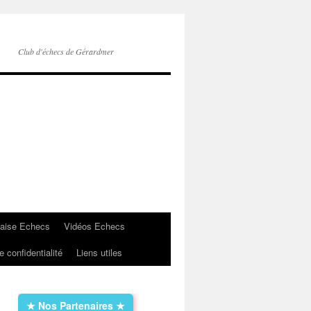
Club d'échecs de Gérardmer
çaise Echecs
Vidéos Echecs
e confidentialité
Liens utiles
★ Nos Partenaires ★